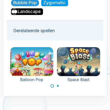
Bubble Pop
Zygomatic
Landscape
Gerelateerde spellen
Balloon Pop
Space Blast
Co
Prik planeten
Laat ballonnen
kapot in de
knappen en
ruimte.
verzamel