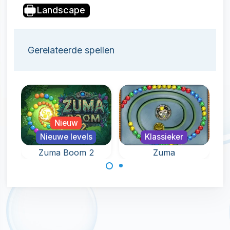
Landscape
Gerelateerde spellen
Nieuw
Nieuwe levels
Klassieker
Zuma Boom 2
Zuma
Het klassieke
Een vervolg op
Zuma spel.
Zuma Boom met
nieuwe levels en
speciale bubbels.