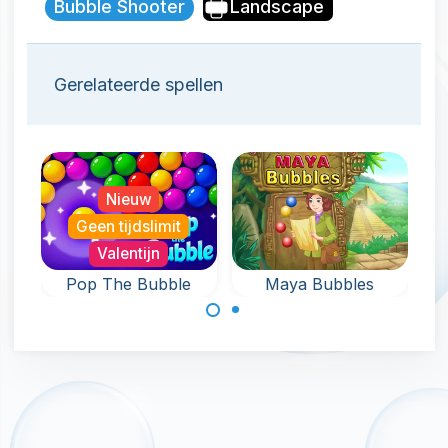
Bubble Shooter
Landscape
Gerelateerde spellen
Nieuw
Geen tijdslimit
Valentijn
Va
Pop The Bubble
Maya Bubbles
Een eindeloos
Verwijder alle
spel vol Bubble
bubbels rondom
Pop plezier.
de
sleutelbewaarder
in 120 levels.